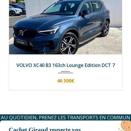
2025
9 000 km
VOLVO XC40 B3 163ch Lounge Edition DCT 7
46 500€
AU QUOTIDIEN, PRENEZ LES TRANSPORTS EN COMMUN
#SeDéplacerMoinsPolluer
Cachet Giraud respecte vos