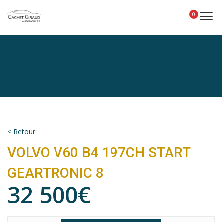
Panneau de gestion des cookies
0
< Retour
VOLVO V60 B4 197CH START
GEARTRONIC 8
32 500€